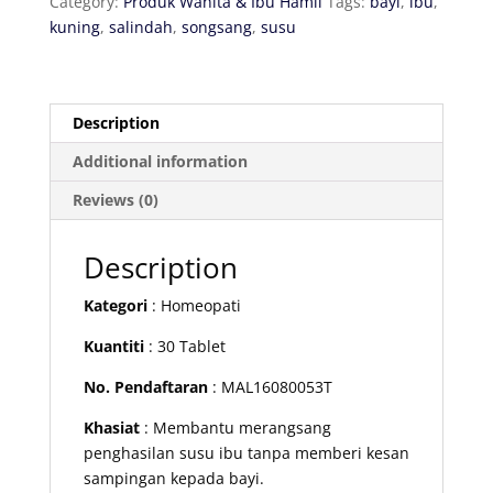
Category:
Produk Wanita & Ibu Hamil
Tags:
bayi
,
ibu
,
Breastfeeding
kuning
,
salindah
,
songsang
,
susu
quantity
Description
Additional information
Reviews (0)
Description
Kategori
: Homeopati
Kuantiti
: 30 Tablet
No. Pendaftaran
: MAL16080053T
Khasiat
: Membantu merangsang
penghasilan susu ibu tanpa memberi kesan
sampingan kepada bayi.