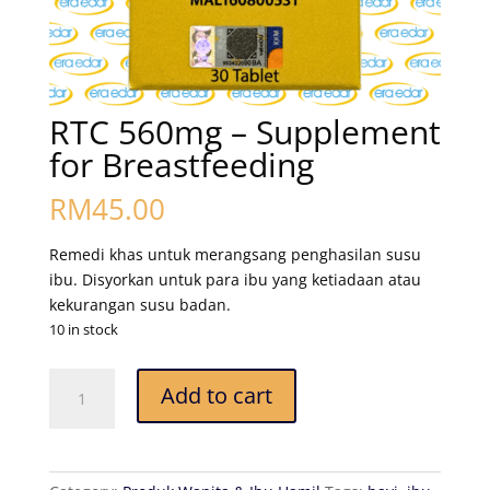
RTC 560mg – Supplement
for Breastfeeding
RM
45.00
Remedi khas untuk merangsang penghasilan susu
ibu. Disyorkan untuk para ibu yang ketiadaan atau
kekurangan susu badan.
10 in stock
RTC
Add to cart
560mg
-
Supplement
for