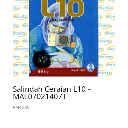
Salindah Ceraian L10 –
MAL07021407T
RM
40.00